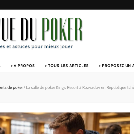
L
> A PROPOS
> TOUS LES ARTICLES
> PROPOSEZ UN 
ents de poker
/
La salle de poker King’s Resort à Rozvadov en République tch