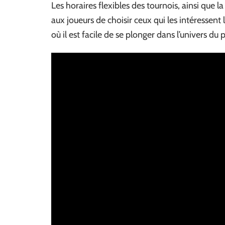
Les horaires flexibles des tournois, ainsi que
aux joueurs de choisir ceux qui les intéressent le
où il est facile de se plonger dans l’univers d