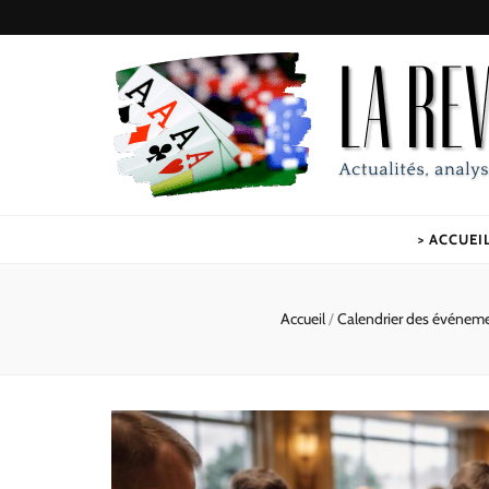
La Revue Du Poker
Actualités, analyses et astuces
> ACCUEI
Accueil
/
Calendrier des événem