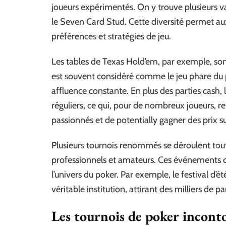
joueurs expérimentés. On y trouve plusieurs v
le Seven Card Stud. Cette diversité permet aux
préférences et stratégies de jeu.
Les tables de Texas Hold’em, par exemple, son
est souvent considéré comme le jeu phare du 
affluence constante. En plus des parties cash,
réguliers, ce qui, pour de nombreux joueurs, r
passionnés et de potentially gagner des prix su
Plusieurs tournois renommés se déroulent tout 
professionnels et amateurs. Ces événements co
l’univers du poker. Par exemple, le festival d’
véritable institution, attirant des milliers de pa
Les tournois de poker incont