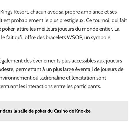
King’s Resort, chacun avec sa propre ambiance et ses
t
est probablement le plus prestigieux. Ce tournoi, qui fait
poker, attire les meilleurs joueurs du monde entier. La
e fait qu’il offre des bracelets WSOP, un symbole
e également des événements plus accessibles aux joueurs
deste, permettant à un plus large éventail de joueurs de
nvironnement où l’adrénaline et l’excitation sont
entuant les interactions entre les participants.
dans la salle de poker du Casino de Knokke