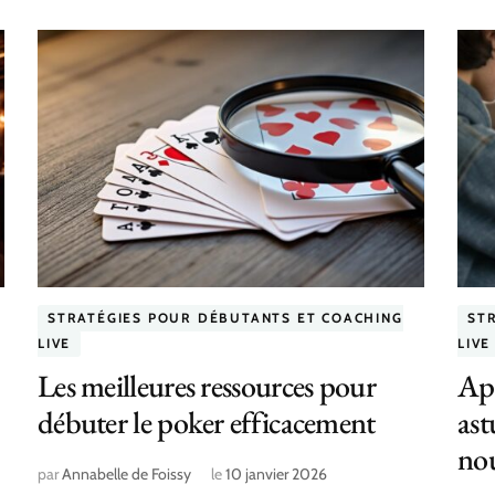
STRATÉGIES POUR DÉBUTANTS ET COACHING
ST
LIVE
LIVE
Les meilleures ressources pour
App
débuter le poker efficacement
ast
no
par
Annabelle de Foissy
le
10 janvier 2026