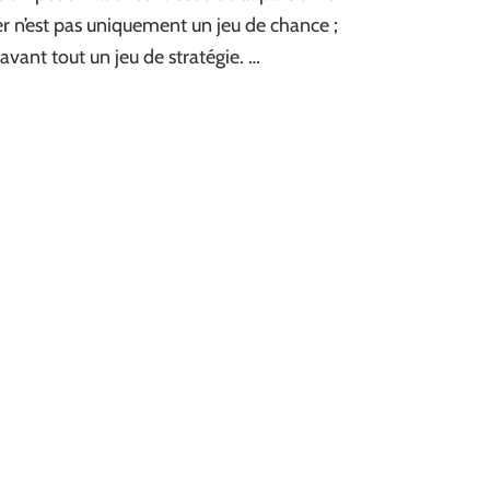
r n’est pas uniquement un jeu de chance ;
t avant tout un jeu de stratégie. …