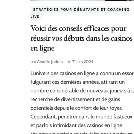
STRATÉGIES POUR DÉBUTANTS ET COACHING
LIVE
Voici des conseils efficaces pour
réussir vos débuts dans les casinos
en ligne
par
Anaëlle Jodoin
le
21 juin 2024
L’univers des casinos en ligne a connu un essor
fulgurant ces dernières années, attirant un
nombre considérable de nouveaux joueurs à l
recherche de divertissement et de gains
potentiels depuis le confort de leur foyer.
Cependant, pénétrer dans le monde fastueux
et parfois intimidant des casinos en ligne